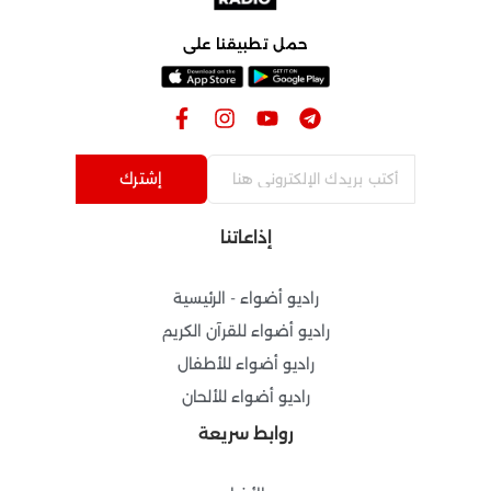
حمل تطبيقنا على
F
I
Y
T
a
n
o
e
c
s
u
l
e
t
t
e
إشترك
b
a
u
g
o
g
b
r
إذاعاتنا
o
r
e
a
k
a
m
-
m
راديو أضواء - الرئيسية
f
راديو أضواء للقرآن الكريم
راديو أضواء للأطفال
راديو أضواء للألحان
روابط سريعة