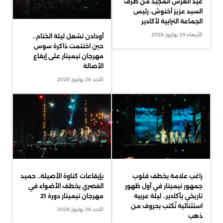
عيد العرش المجيد من طرف
السيد عزيز أخنوش، رئيس
الجماعة الترابية لأكادير
الأربعاء 29 يوليوز 2026
أودادن تشعل ليلة الختام..
حين اختتمت ذاكرة سوس
مهرجان تيميتار على إيقاع
الأصالة
الأحد 26 يوليوز 2026
راغب علامة يخطف قلوب
بإيقاعات كناوة الأصيلة.. حميد
جمهور تيميتار في أول ظهور
القصري يخطف الأضواء في
تاريخي بأكادير.. ليلة عربية
مهرجان تيميتار دورة 21
استثنائية تُكتب بحروف من
الأحد 26 يوليوز 2026
ذهب