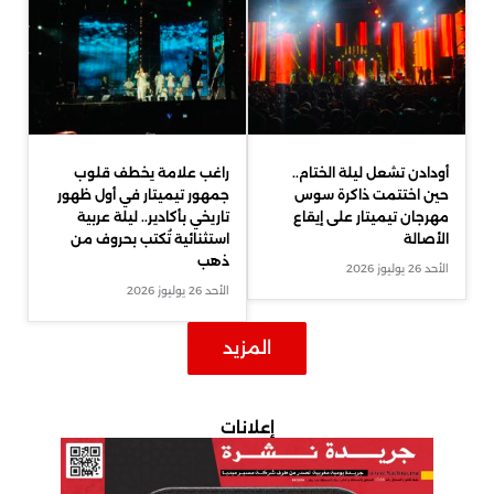
أودادن تشعل ليلة الختام..
راغب علامة يخطف قلوب
حين اختتمت ذاكرة سوس
جمهور تيميتار في أول ظهور
مهرجان تيميتار على إيقاع
تاريخي بأكادير.. ليلة عربية
الأصالة
استثنائية تُكتب بحروف من
ذهب
الأحد 26 يوليوز 2026
الأحد 26 يوليوز 2026
المزيد
إعلانات