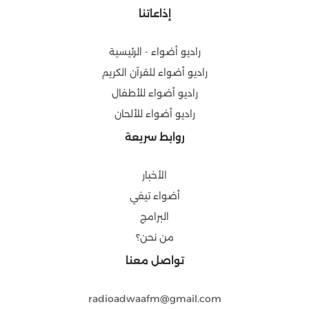
o
g
b
r
إذاعاتنا
o
r
e
a
k
a
m
-
m
راديو أضواء - الرئيسية
f
راديو أضواء للقرآن الكريم
راديو أضواء للأطفال
راديو أضواء للألحان
روابط سريعة
الأخبار
أضواء تيفي
البرامج
من نحن؟
تواصل معنا
radioadwaafm@gmail.com