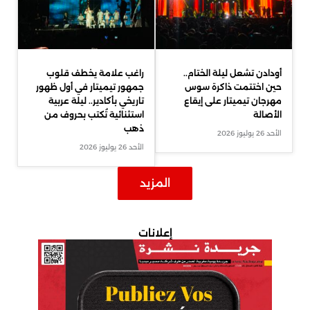
أودادن تشعل ليلة الختام..
راغب علامة يخطف قلوب
حين اختتمت ذاكرة سوس
جمهور تيميتار في أول ظهور
مهرجان تيميتار على إيقاع
تاريخي بأكادير.. ليلة عربية
الأصالة
استثنائية تُكتب بحروف من
ذهب
الأحد 26 يوليوز 2026
الأحد 26 يوليوز 2026
المزيد
إعلانات