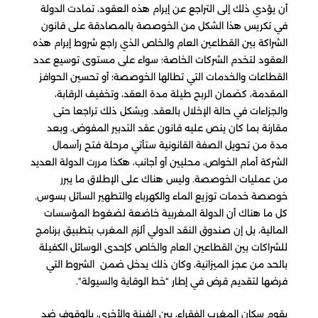
أن يؤدي ذلك إلى التراجع عن إبرام هذه العقود، تمادت الدولة
في تكريس هذا الشكل من الخوصصة بالمصادقة على قانون
الشراكة بين القطاعين العام والخاص الذي راجع شروط إبرام هذه
العقود لتخدم الشركات الخاصة؛ سواء على مستوى توسيع عدد
القطاعات والخدمات التي تطالها الخوصصة؛ أو تحسين الحوافز
المقدمة، كضمان الربح طيلة مدة العقد، وتخفيف الرقابة،
والجزاءات في حالة الإخلال بالعقد. ويشكل ذلك تراجعا حتى
مقارنة بما كان ينص عليه قانون عقد التدبير المفوض. وبعد
مدة من تحويل الصفة القانونية ستأتي مرحلة فتح رأسمال
الشركة أمام الخواص، محليين أو أجانب، هكذا مررت الدولة العديد
من عمليات الخوصصة. وليس هناك على الإطلاق ما يبرر
خوصصة خدمات توزيع الماء والكهرباء والتطهير السائل بسوس.
كل ما هناك أن الدولة المغربية خاضعة لضغوط المؤسسات
المالية، بل إن صندوق النقد الدولي ألزم المغرب بتطبيق برنامج
للشراكات بين القطاعين العام والخاص كإحدى الوسائل الكفيلة
بالحد من عجز الميزانية، وكان ذلك يدخل ضمن الشروط التي
فرضها لتقديم قرض في إطار “خط الوقاية والسيولة”.
يقوم سكان المغرب الفقراء، بين الفينة والأخرى، بالوقوف ضد