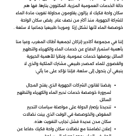
حالة الخدمات العمومية المزرية، المكتوون بنارها. فها هم
سكان واحة فكيك لا يزالون يقاومون محاولة تفويت مادة الماء
للشركة الجهوية، منذ أكثر من نصف عام. رفض سكان الواحة
خوصصة الماء لأنها تشكل إرثا وموردا طبيعيا جماعيا لا سلعة .
إننا في مجموعة أكادير-إنزكان لجمعية أطاك المغرب، وعيا منا
بأهمية استمرار الدفاع عن خدمات الماء والكهرباء والتطهير
السائل بوصفها خدمات عمومية، ونظرا للأهمية الحيوية
والقصوى للماء كمصدر طبيعي مشترك الملكية والذي لا
ينبغي أن يتحول إلى سلعة، فإننا نؤكد على ما يأتي:
رفضنا لقانون الشركات الجهوية الذي يفتح المجال
لسيرورة خوصصة خدمات تدبير الماء والكهرباء والتطهير
السائل.
تنديدنا بإصرار الدولة على مواصلة سياسات التدبير
المفوض والخوصصة في الوقت الذي بينت نضالات
سكان مدن عديدة فشل تجارب التفويت هذه.
إعلان تضامننا مع نضالات سكان واحة فكيك دفاعا عن
الحق في الماء، بوجه تحويله إلى سلعة.