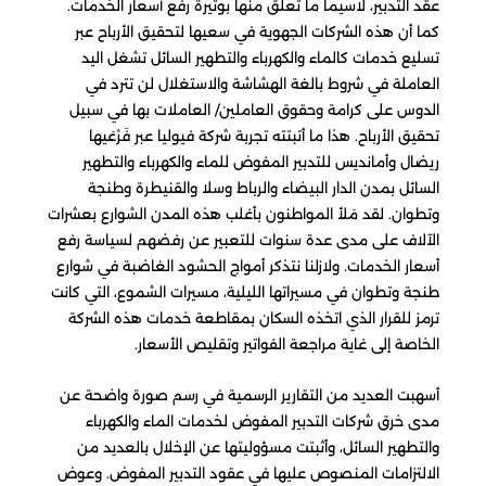
عقد التدبير، لاسيما ما تعلق منها بوثيرة رفع أسعار الخدمات.
كما أن هذه الشركات الجهوية في سعيها لتحقيق الأرباح عبر
تسليع خدمات كالماء والكهرباء والتطهير السائل تشغل اليد
العاملة في شروط بالغة الهشاشة والاستغلال لن تترد في
الدوس على كرامة وحقوق العاملين/ العاملات بها في سبيل
تحقيق الأرباح. هذا ما أتبتته تجربة شركة فيوليا عبر فَرْعَيها
ريضال وأمانديس للتدبير المفوض للماء والكهرباء والتطهير
السائل بمدن الدار البيضاء والرباط وسلا والقنيطرة وطنجة
وتطوان. لقد مَلأ المواطنون بأغلب هذه المدن الشوارع بعشرات
الآلاف على مدى عدة سنوات للتعبير عن رفضهم لسياسة رفع
أسعار الخدمات. ولازلنا نتذكر أمواج الحشود الغاضبة في شوارع
طنجة وتطوان في مسيراتها الليلية، مسيرات الشموع، التي كانت
ترمز للقرار الذي اتخذه السكان بمقاطعة خدمات هذه الشركة
الخاصة إلى غاية مراجعة الفواتير وتقليص الأسعار.
أسهبت العديد من التقارير الرسمية في رسم صورة واضحة عن
مدى خرق شركات التدبير المفوض لخدمات الماء والكهرباء
والتطهير السائل، وأثبتت مسؤوليتها عن الإخلال بالعديد من
الالتزامات المنصوص عليها في عقود التدبير المفوض. وعوض