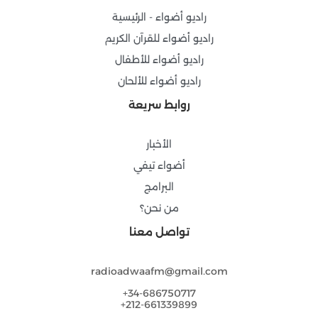
-
m
راديو أضواء - الرئيسية
f
راديو أضواء للقرآن الكريم
راديو أضواء للأطفال
راديو أضواء للألحان
روابط سريعة
الأخبار
أضواء تيفي
البرامج
من نحن؟
تواصل معنا
radioadwaafm@gmail.com
34-686750717+
212-661339899+