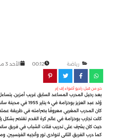
رياضة
00:12
الأحد 3 مارس 2024
حرر من قبل: راديو أضواء إف إم
بعد رحيل المدرب المساعد السابق غريب أمزين، يتساء
وُلد عبد العزيز بوحزامة في 4 يناير 1955 في مدينة سانت مارتين الفرنسية. ووفقًا للتقارير الفرنسية،
كان المدرب المغربي معروفًا بصرامته في طريقة عمله 
كانت تجارب بوحزامة في عالم كرة القدم تقتصر بشكل 
حيث كان يشرف على تدريب فئات الشباب في فريق سانت إ
كما درب الفريق الثاني لنوادي تور وأنجيه الفرنسيين. ومع