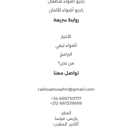
راديو أضواء للأطفال
راديو أضواء للألحان
روابط سريعة
الأخبار
أضواء تيفي
البرامج
من نحن؟
تواصل معنا
radioadwaafm@gmail.com
34-686750717+
212-661339899+
المقر:
باريس، فرنسا
أكادير، المغرب