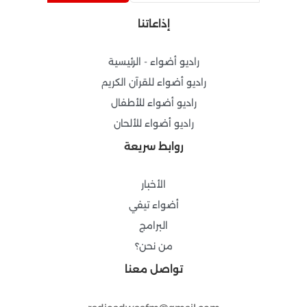
o
g
b
r
إذاعاتنا
o
r
e
a
k
a
m
-
m
راديو أضواء - الرئيسية
f
راديو أضواء للقرآن الكريم
راديو أضواء للأطفال
راديو أضواء للألحان
روابط سريعة
الأخبار
أضواء تيفي
البرامج
من نحن؟
تواصل معنا