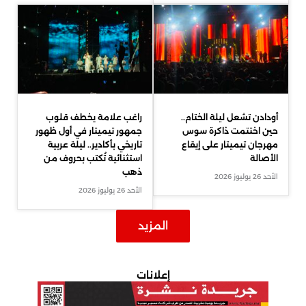
أودادن تشعل ليلة الختام..
راغب علامة يخطف قلوب
حين اختتمت ذاكرة سوس
جمهور تيميتار في أول ظهور
مهرجان تيميتار على إيقاع
تاريخي بأكادير.. ليلة عربية
الأصالة
استثنائية تُكتب بحروف من
ذهب
الأحد 26 يوليوز 2026
الأحد 26 يوليوز 2026
المزيد
إعلانات