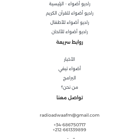
-
m
راديو أضواء - الرئيسية
f
راديو أضواء للقرآن الكريم
راديو أضواء للأطفال
راديو أضواء للألحان
روابط سريعة
الأخبار
أضواء تيفي
البرامج
من نحن؟
تواصل معنا
radioadwaafm@gmail.com
34-686750717+
212-661339899+