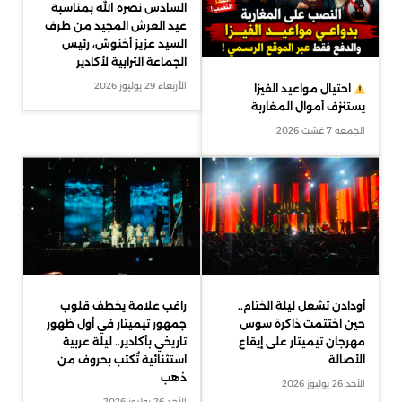
السادس نصره الله بمناسبة
عيد العرش المجيد من طرف
السيد عزيز أخنوش، رئيس
الجماعة الترابية لأكادير
الأربعاء 29 يوليوز 2026
احتيال مواعيد الفيزا
يستنزف أموال المغاربة
الجمعة 7 غشت 2026
أودادن تشعل ليلة الختام..
راغب علامة يخطف قلوب
حين اختتمت ذاكرة سوس
جمهور تيميتار في أول ظهور
مهرجان تيميتار على إيقاع
تاريخي بأكادير.. ليلة عربية
الأصالة
استثنائية تُكتب بحروف من
ذهب
الأحد 26 يوليوز 2026
الأحد 26 يوليوز 2026