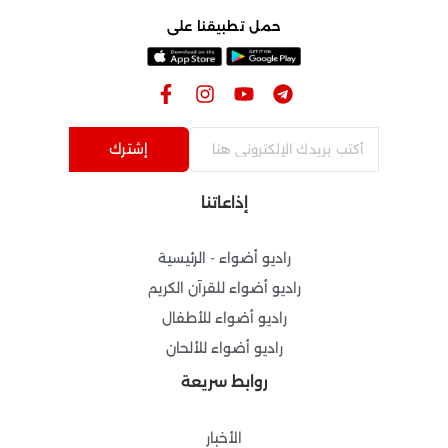
حمل تطبيقنا على
F
I
Y
T
a
n
o
e
c
s
u
l
e
t
t
e
إشترك
b
a
u
g
o
g
b
r
إذاعاتنا
o
r
e
a
k
a
m
-
m
راديو أضواء - الرئيسية
f
راديو أضواء للقرآن الكريم
راديو أضواء للأطفال
راديو أضواء للألحان
روابط سريعة
الأخبار