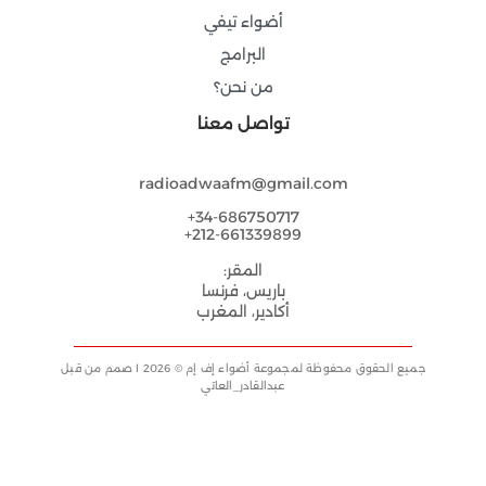
أضواء تيفي
البرامج
من نحن؟
تواصل معنا
radioadwaafm@gmail.com
34-686750717+
212-661339899+
المقر:
باريس، فرنسا
أكادير، المغرب
جميع الحقوق محفوظة لمجموعة أضواء إف إم © 2026 l صمم من قبل
عبدالقادر_العاتي