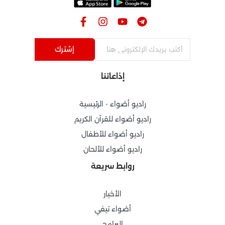
F
I
Y
T
a
n
o
e
c
s
u
l
e
t
t
e
إشترك
b
a
u
g
o
g
b
r
إذاعاتنا
o
r
e
a
k
a
m
-
m
راديو أضواء - الرئيسية
f
راديو أضواء للقرآن الكريم
راديو أضواء للأطفال
راديو أضواء للألحان
روابط سريعة
الأخبار
أضواء تيفي
البرامج