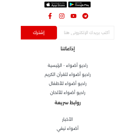
F
I
Y
T
a
n
o
e
c
s
u
l
e
t
t
e
إشترك
b
a
u
g
o
g
b
r
إذاعاتنا
o
r
e
a
k
a
m
-
m
راديو أضواء - الرئيسية
f
راديو أضواء للقرآن الكريم
راديو أضواء للأطفال
راديو أضواء للألحان
روابط سريعة
الأخبار
أضواء تيفي