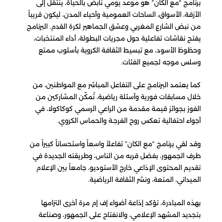
برنامج “مع الكان” هو موعد يومي نابض بالحياة، ينتقل إلى
الأزقة، الأسواق، الساحات العمومية وأحياء المدن، ليكون قريباً
من نبض الشارع المغربي وعشق الجماهير لكرة القدم. البرنامج
يفتح نقاشات تفاعلية حول مجريات البطولة، أداء المنتخبات،
وحظوظ الأسود، مع تبسيط الثقافة الكروية بأسلوب ممتع
وسلس موجه لجميع الفئات.
كما يعتمد البرنامج على التفاعل المباشر مع المواطنين، من
خلال مسابقات فورية وأسئلة رياضية، تُمكّن المشاركين من
الفوز بجوائز قيمة مقدمة من الراعي الرسمي كوكاكولا، في
أجواء احتفالية تعكس روح الفرجـة والحماس الكروي.
وقد لقي برنامج “مع الكان” تفاعلاً واسعاً واستحساناً كبيراً من
طرف الجمهور، بفضل قربه من الناس، وطريقته الجديدة في
تقديم المحتوى الإذاعي خارج الأستوديو، جامعاً بين الإعلام
الميداني، المتعة، ونشر الثقافة الرياضية.
بهذه المبادرة، تؤكد إذاعة أضواء إف إم مرة أخرى التزامها
بتجديد المشهد الإعلامي، والانفتاح على الجمهور، وصناعة