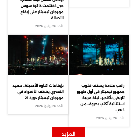
حين اختتمت ذاكرة سوس
مهرجان تيميتار على إيقاع
الأصالة
الأحد 26 يوليوز 2026
راغب علامة يخطف قلوب
بإيقاعات كناوة الأصيلة.. حميد
جمهور تيميتار في أول ظهور
القصري يخطف الأضواء في
تاريخي بأكادير.. ليلة عربية
مهرجان تيميتار دورة 21
استثنائية تُكتب بحروف من
الأحد 26 يوليوز 2026
ذهب
الأحد 26 يوليوز 2026
المزيد