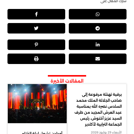
شارك المقال على
المقالات الأخيرة
برقية تهنئة مرفوعة إلى
صاحب الجلالة الملك محمد
السادس نصره الله بمناسبة
عيد العرش المجيد من طرف
السيد عزيز أخنوش، رئيس
الجماعة الترابية لأكادير
الأربعاء 29 يوليوز 2026
أودادن تشعل ليلة الختام..