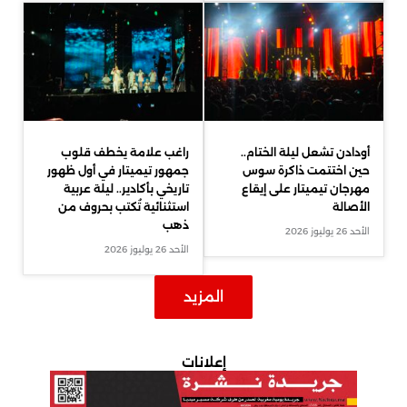
أودادن تشعل ليلة الختام..
راغب علامة يخطف قلوب
حين اختتمت ذاكرة سوس
جمهور تيميتار في أول ظهور
مهرجان تيميتار على إيقاع
تاريخي بأكادير.. ليلة عربية
الأصالة
استثنائية تُكتب بحروف من
ذهب
الأحد 26 يوليوز 2026
الأحد 26 يوليوز 2026
المزيد
إعلانات