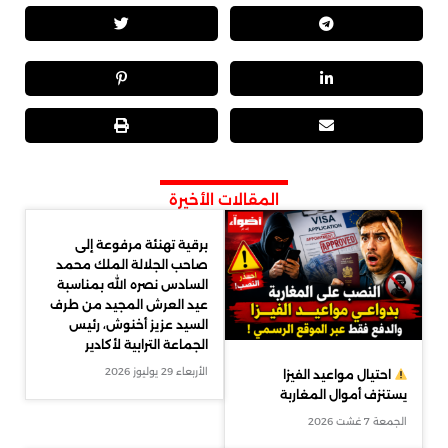
المقالات الأخيرة
برقية تهنئة مرفوعة إلى
صاحب الجلالة الملك محمد
السادس نصره الله بمناسبة
عيد العرش المجيد من طرف
السيد عزيز أخنوش، رئيس
الجماعة الترابية لأكادير
الأربعاء 29 يوليوز 2026
احتيال مواعيد الفيزا
يستنزف أموال المغاربة
الجمعة 7 غشت 2026