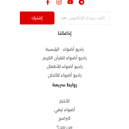
F
I
Y
T
a
n
o
e
c
s
u
l
e
t
t
e
إشترك
b
a
u
g
o
g
b
r
إذاعاتنا
o
r
e
a
k
a
m
-
m
راديو أضواء - الرئيسية
f
راديو أضواء للقرآن الكريم
راديو أضواء للأطفال
راديو أضواء للألحان
روابط سريعة
الأخبار
أضواء تيفي
البرامج
من نحن؟