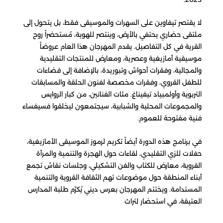
لا يقتصر تيفاوين على السهرات والموسيقى فقط، بل يتحول إلى
ملتقى حضاري يحتفي بالأرض، وينتصر للهوية، مُستحضراً روح
القرية في كل التفاصيل. يقدم المهرجان هذا العام عروضاً
موسيقية أمازيغية وعصرية، ومعارض للمنتجات التقليدية
والمجالية، وفقرات أحواش وتبوريدة، بالإضافة إلى فضاءات
للطفل القروي، وفقرات مخصصة لفنون الحلقة والمسابقات
التربوية وأولمبياد تيفيناغ. مئات الفنانين، من كبار الروايس
والمجموعات المحلية والشبابية، سيجتمعون ليخلقوا فسيفساء
فنية مفتوحة للعموم.
في برنامج هذه الدورة أيضاً تكريم لرموز الموسيقى الأمازيغية،
حفلات للزي التقليدي، لقاءات حول الهجرة والتنمية والمرأة
القروية، معارض للكتاب والفن التشكيلي، وجلسات نقاش تجمع
أبناء المنطقة حول موضوعات تهم الثقافة القروية والتنمية
المستدامة. ويختتم المهرجان بعرس ديني يُكرّم طلبة المدارس
العتيقة، في استحضار لتراث