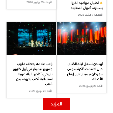
الأربعاء 29 يوليوز 2026
احتيال مواعيد الفيزا
يستنزف أموال المغاربة
الجمعة 7 غشت 2026
أودادن تشعل ليلة الختام..
راغب علامة يخطف قلوب
حين اختتمت ذاكرة سوس
جمهور تيميتار في أول ظهور
مهرجان تيميتار على إيقاع
تاريخي بأكادير.. ليلة عربية
الأصالة
استثنائية تُكتب بحروف من
ذهب
الأحد 26 يوليوز 2026
الأحد 26 يوليوز 2026
المزيد