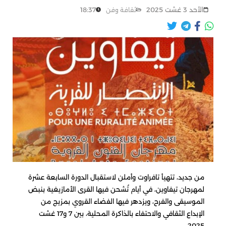
الأحد 3 غشت 2025
18:37
ثقافة وفن
من جديد، تتهيأ تافراوت وأملن لاستقبال الدورة السابعة عشرة
لمهرجان تيفاوين، في أيام تُشحن فيها القرى الأمازيغية بنبض
الموسيقى والفرح، ويزدهر فيها الفضاء القروي بمزيج من
الإبداع الثقافي والاحتفاء بالذاكرة المحلية، بين 7 و17 غشت
2025.