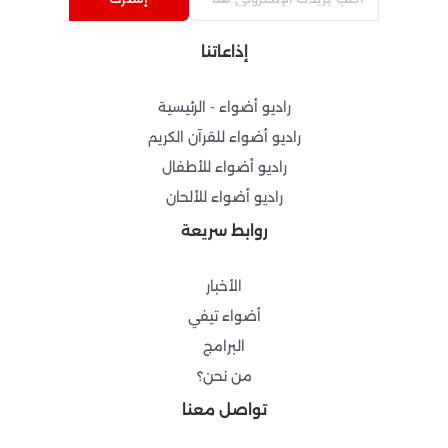
b
a
u
g
o
g
b
r
إذاعاتنا
o
r
e
a
k
a
m
-
m
راديو أضواء - الرئيسية
f
راديو أضواء للقرآن الكريم
راديو أضواء للأطفال
راديو أضواء للألحان
روابط سريعة
الأخبار
أضواء تيفي
البرامج
من نحن؟
تواصل معنا