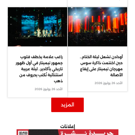
أودادن تشعل ليلة الختام..
راغب علامة يخطف قلوب
حين اختتمت ذاكرة سوس
جمهور تيميتار في أول ظهور
مهرجان تيميتار على إيقاع
تاريخي بأكادير.. ليلة عربية
الأصالة
استثنائية تُكتب بحروف من
ذهب
الأحد 26 يوليوز 2026
الأحد 26 يوليوز 2026
المزيد
إعلانات