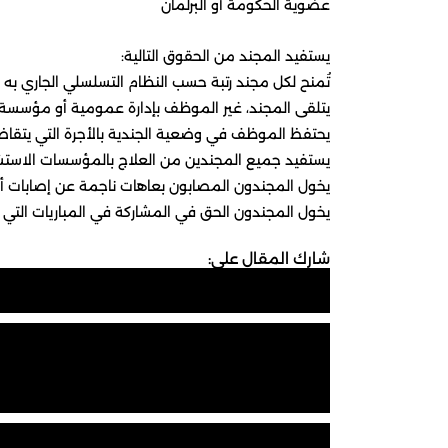
عضوية الحكومة أو البرلمان
يستفيد المجند من الحقوق التالية:
تُمنح لكل مجند رتبة حسب النظام التسلسلي الجاري به
يتلقى المجند، غير الموظف بإدارة عمومية أو مؤسسة عمومية أو جماعة ترابية، أجرة تتراوح بين 1050 درهما بالنسبة ل
يحتفظ الموظف في وضعية الجندية بالأجرة التي يتقاضاه
يستفيد جميع المجندين من العلاج بالمؤسسات الاستشفا
يخول المجندون المصابون بعاهات ناجمة عن إصابات أو 
يخول المجندون الحق في المشاركة في المباريات التي 
شارك المقال على: