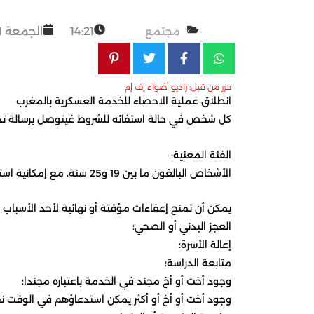
مجتمع
14:21
الجمعة 1 مارس 2024
حرر من قبل: راديو أضواء إف إم
انطلاق عملية الاحصاء للخدمة العسكرية بالمغرب
كل شخص في حالة استفائه للشروط غيتوصل برسالة تدعوه
الفئة المعنية:
الأشخاص البالغون ما بين 19 و25 سنة، مع إمكانية استدعاء الأشخاص البالغين أكثر من 25 سنة والذين استفادوا من الإعفاء لأداء الخدمة العسكرية إلى حين بلوغهم 40 سنة إذا زال سبب إعفائهم.
يمكن أن تمنح إعفاءات مؤقتة أو نهائية لأحد الأسباب الت
العجز البدني أو الصحي؛
إعالة الأسرة؛
متابعة الدراسة؛
وجود أخت أو أخ مجند في الخدمة باعتباره مجندا؛
وجود أخت أو أخ أو أكثر يمكن استدعاؤهم في الوقت ن