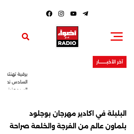
F
a
c
e
b
o
o
k
آخر الأخبــــــــار
برقية تهنئة مرفوعة إلى صاحب الجلالة الملك محمد
السادس نصره الله بمناسبة عيد العرش المجيد من طرف
السيد عزيز أخنوش، رئيس الجماعة الترابية لأكادير
البلبلة في اكادير مهرجان بوجلود
بلماون عالم من الفرجة والخلعة صراحة