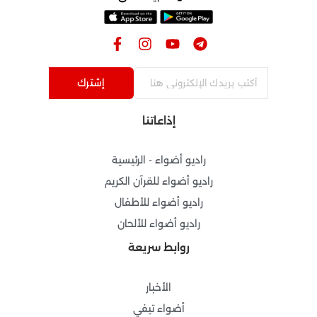
حمل تطبيقنا على
F
I
Y
T
a
n
o
e
c
s
u
l
e
t
t
e
إشترك
b
a
u
g
o
g
b
r
إذاعاتنا
o
r
e
a
k
a
m
-
m
راديو أضواء - الرئيسية
f
راديو أضواء للقرآن الكريم
راديو أضواء للأطفال
راديو أضواء للألحان
روابط سريعة
الأخبار