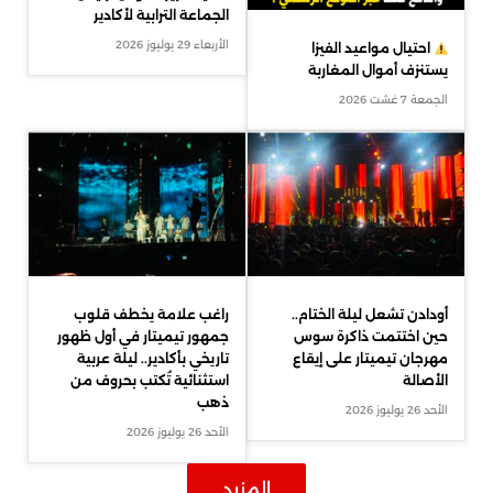
الجماعة الترابية لأكادير
الأربعاء 29 يوليوز 2026
احتيال مواعيد الفيزا
يستنزف أموال المغاربة
الجمعة 7 غشت 2026
أودادن تشعل ليلة الختام..
راغب علامة يخطف قلوب
حين اختتمت ذاكرة سوس
جمهور تيميتار في أول ظهور
مهرجان تيميتار على إيقاع
تاريخي بأكادير.. ليلة عربية
الأصالة
استثنائية تُكتب بحروف من
ذهب
الأحد 26 يوليوز 2026
الأحد 26 يوليوز 2026
المزيد