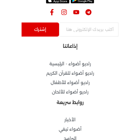
F
I
Y
T
a
n
o
e
c
s
u
l
e
t
t
e
إشترك
b
a
u
g
o
g
b
r
إذاعاتنا
o
r
e
a
k
a
m
-
m
راديو أضواء - الرئيسية
f
راديو أضواء للقرآن الكريم
راديو أضواء للأطفال
راديو أضواء للألحان
روابط سريعة
الأخبار
أضواء تيفي
البرامج