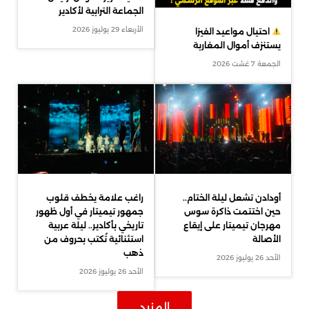
الجماعة الترابية لأكادير
الأربعاء 29 يوليوز 2026
احتيال مواعيد الفيزا
يستنزف أموال المغاربة
الجمعة 7 غشت 2026
أودادن تشعل ليلة الختام..
راغب علامة يخطف قلوب
حين اختتمت ذاكرة سوس
جمهور تيميتار في أول ظهور
مهرجان تيميتار على إيقاع
تاريخي بأكادير.. ليلة عربية
الأصالة
استثنائية تُكتب بحروف من
ذهب
الأحد 26 يوليوز 2026
الأحد 26 يوليوز 2026
المزيد