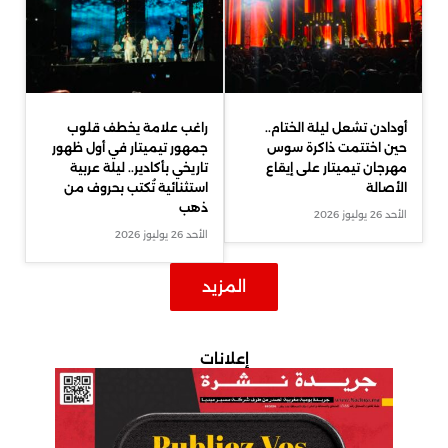
أودادن تشعل ليلة الختام..
راغب علامة يخطف قلوب
حين اختتمت ذاكرة سوس
جمهور تيميتار في أول ظهور
مهرجان تيميتار على إيقاع
تاريخي بأكادير.. ليلة عربية
الأصالة
استثنائية تُكتب بحروف من
ذهب
الأحد 26 يوليوز 2026
الأحد 26 يوليوز 2026
المزيد
إعلانات