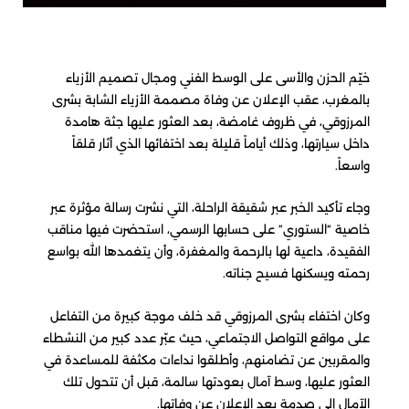
خيّم الحزن والأسى على الوسط الفني ومجال تصميم الأزياء
بالمغرب، عقب الإعلان عن وفاة مصممة الأزياء الشابة بشرى
المرزوقي، في ظروف غامضة، بعد العثور عليها جثة هامدة
داخل سيارتها، وذلك أياماً قليلة بعد اختفائها الذي أثار قلقاً
واسعاً.
وجاء تأكيد الخبر عبر شقيقة الراحلة، التي نشرت رسالة مؤثرة عبر
خاصية “الستوري” على حسابها الرسمي، استحضرت فيها مناقب
الفقيدة، داعية لها بالرحمة والمغفرة، وأن يتغمدها الله بواسع
رحمته ويسكنها فسيح جناته.
وكان اختفاء بشرى المرزوقي قد خلف موجة كبيرة من التفاعل
على مواقع التواصل الاجتماعي، حيث عبّر عدد كبير من النشطاء
والمقربين عن تضامنهم، وأطلقوا نداءات مكثفة للمساعدة في
العثور عليها، وسط آمال بعودتها سالمة، قبل أن تتحول تلك
الآمال إلى صدمة بعد الإعلان عن وفاتها.