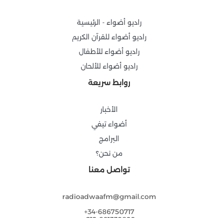
-
m
راديو أضواء - الرئيسية
f
راديو أضواء للقرآن الكريم
راديو أضواء للأطفال
راديو أضواء للألحان
روابط سريعة
الأخبار
أضواء تيفي
البرامج
من نحن؟
تواصل معنا
radioadwaafm@gmail.com
34-686750717+
212-661339899+