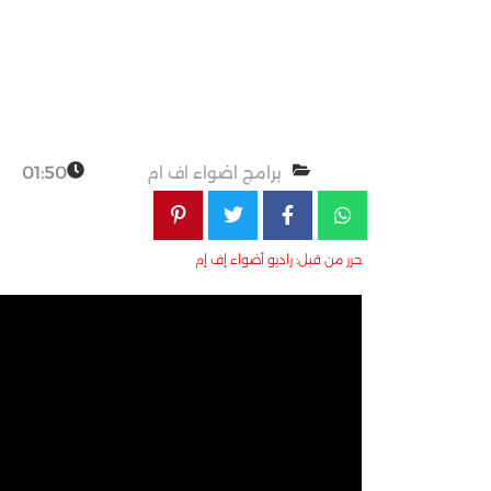
برامج اضواء اف ام
01:50
حرر من قبل: راديو أضواء إف إم