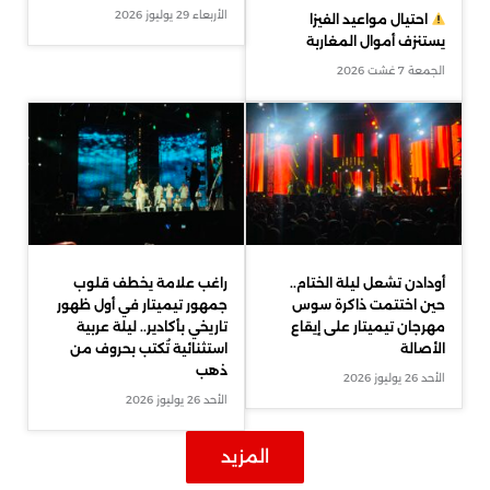
الأربعاء 29 يوليوز 2026
احتيال مواعيد الفيزا
يستنزف أموال المغاربة
الجمعة 7 غشت 2026
أودادن تشعل ليلة الختام..
راغب علامة يخطف قلوب
حين اختتمت ذاكرة سوس
جمهور تيميتار في أول ظهور
مهرجان تيميتار على إيقاع
تاريخي بأكادير.. ليلة عربية
الأصالة
استثنائية تُكتب بحروف من
ذهب
الأحد 26 يوليوز 2026
الأحد 26 يوليوز 2026
المزيد