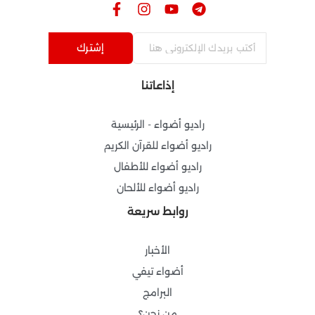
F
I
Y
T
a
n
o
e
c
s
u
l
e
t
t
e
إشترك
b
a
u
g
o
g
b
r
إذاعاتنا
o
r
e
a
k
a
m
-
m
راديو أضواء - الرئيسية
f
راديو أضواء للقرآن الكريم
راديو أضواء للأطفال
راديو أضواء للألحان
روابط سريعة
الأخبار
أضواء تيفي
البرامج
من نحن؟