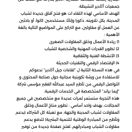
جمعيات أڭادير النشيطة.
الهدف الأساسي لهذه اللقاء ات هو فتح آفاق جديدة لشباب
المدينة، بكل تلاوينه، ذكورا وإناثا، مستخدمين كانوا، أو باحثين
عن العمل أو مقاولين، مع التركيز على المواضيع التالية بالغة
الأهمية :
1) ريادة الأعمال وخلق المقاولات الصغرى
2) تطوير القدرات المهنية والشخصية للشباب
3) الأنشطة الفنية والثقافية
4) الإقتصاد الرقمي والتقنيات الحديثة
في هذه النسخة الثانية ل “لقاءات جيل أڭادير” ندعوكم
للاستفادة من ورشة تكوينية مجانية حول صناعة المحتوى و
التواصل الرقمي من تأطير السيد عبدالله الفقير مؤسس شركة
“إيما براند” المتخصصة في الخدمات الرقمية.
هذه التجربة ستستمر لمرات عديدة مع متخصصين في جميع
المجالات، بهدف واحد أساسي : تطوير مناخ الأعمال وخلق
المقاولات لشباب المدينة والجهة، مع تعبئة كل الشركاء (بدعم
وتأطير من المبادرة الوطنية للتنمية البشرية) للدفع بدعم
مقاولات الشباب ومبادراتهم، لفتح صفحة جديدة من توفير