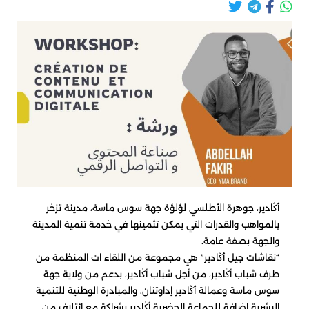
أڭادير، جوهرة الأطلسي لؤلؤة جهة سوس ماسة، مدينة تزخر
بالمواهب والقدرات التي يمكن تثمينها في خدمة تنمية المدينة
والجهة بصفة عامة.
“نقاشات جيل أڭادير” هي مجموعة من اللقاء ات المنظمة من
طرف شباب أڭادير، من أجل شباب أڭادير، بدعم من ولاية جهة
سوس ماسة وعمالة أڭادير إداوتنان، والمبادرة الوطنية للتنمية
البشرية إضافة للجماعة الحضرية أڭادير بشراكة مع ائتلاف من