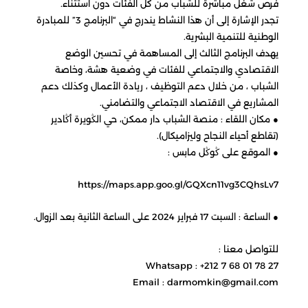
فرص شغل مباشرة للشباب من كل الفئات دون استثناء.
تجدر الإشارة إلى أن هذا النشاط يندرج في “البرنامج 3” للمبادرة
الوطنية للتنمية البشرية.
يهدف البرنامج الثالث إلى المساهمة في تحسين الوضع
الاقتصادي والاجتماعي للفئات في وضعية هشة، وخاصة
الشباب ، من خلال دعم التوظيف ، ريادة الأعمال وكذلك دعم
المشاريع في الاقتصاد الاجتماعي والتضامني.
● مكان اللقاء : منصة الشباب دار ممكن، حي الڭويرة أڭادير
(تقاطع أحياء النجاح وليزاميكال).
● الموقع على ڭوڭل مابس :
https://maps.app.goo.gl/GQXcn11vg3CQhsLv7
● الساعة : السبت 17 فبراير 2024 على الساعة الثانية بعد الزوال.
للتواصل معنا :
Whatsapp : +212 7 68 01 78 27
Email : darmomkin@gmail.com