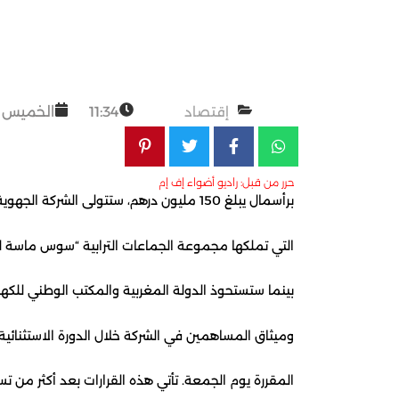
إقتصاد
11:34
الخميس 26 شتنبر 2024
حرر من قبل: راديو أضواء إف إم
برأسمال يبلغ 150 مليون درهم، ستتولى الشركة الجهوية متعددة الخدمات سوس ماسة،
التي تملكها مجموعة الجماعات الترابية “سوس ماسة للتوزيع” بنسبة 60%
بينما ستستحوذ الدولة المغربية والمكتب الوطني للكهرباء والماء الصالح للشرب على 25% (37.5 مليون درهم) لكل منهما، في حين ستمت
وميثاق المساهمين في الشركة خلال الدورة الاستثنائ
المقررة يوم الجمعة. تأتي هذه القرارات بعد أكثر من تسعة أشهر من صدور القانون رقم 83.21 المتعلق بالشركات الجهوية متعددة الخدمات (الذي نُشر في الجريدة الرسمية رقم 7213 بتاريخ