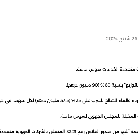
 (90 مليون درهم)،
لك جهة سوس ماسة 10% (15 مليون درهم). سيتم التصديق على النظام الأساسي
ية المقبلة للمجلس الجهوي لسوس ماسة،
 17 يوليو 2023) واعتماد مرسومين (رقم 2.23.1033 ورقم 2.23.1035) اللذين يتعلقان بتطبيق أحكام هذا القانون.