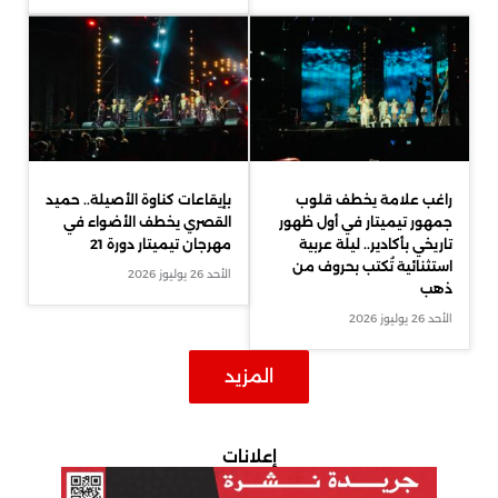
راغب علامة يخطف قلوب
بإيقاعات كناوة الأصيلة.. حميد
جمهور تيميتار في أول ظهور
القصري يخطف الأضواء في
تاريخي بأكادير.. ليلة عربية
مهرجان تيميتار دورة 21
استثنائية تُكتب بحروف من
الأحد 26 يوليوز 2026
ذهب
الأحد 26 يوليوز 2026
المزيد
إعلانات