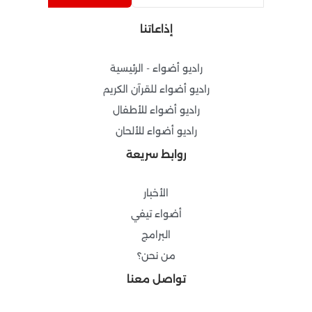
b
a
u
g
o
g
b
r
إذاعاتنا
o
r
e
a
k
a
m
-
m
راديو أضواء - الرئيسية
f
راديو أضواء للقرآن الكريم
راديو أضواء للأطفال
راديو أضواء للألحان
روابط سريعة
الأخبار
أضواء تيفي
البرامج
من نحن؟
تواصل معنا